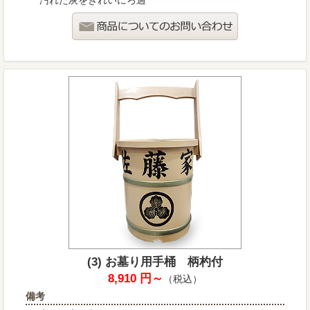
(3) お墓り用手桶 柄杓付
8,910 円～
（税込）
備考