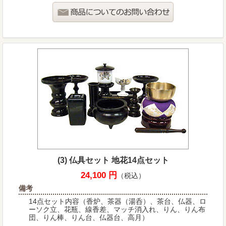
(3) 仏具セット 地花14点セット
24,100 円
（税込）
備考
14点セット内容（香炉、茶器（湯呑）、茶台、仏器、ロ
ーソク立、花瓶、線香差、マッチ消入れ、りん、りん布
団、りん棒、りん台、仏器台、高月）