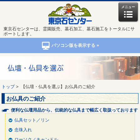
メニュー
東京石センターは、霊園販売、墓石加工、墓石施工をトータルにサ
ポートします。
パソコン版を表示する »
トップ
>
【仏壇・仏具を選ぶ】お仏具のご紹介
お仏具のご紹介
便利な仏壇用品から、伝統的な仏具まで幅広く取扱っております
仏具セット／リン
念珠入れ
ローソク／キャンドル