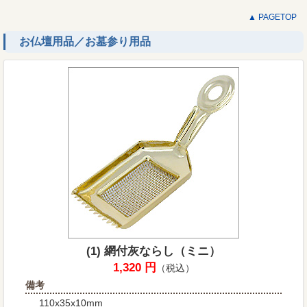
▲ PAGETOP
お仏壇用品／お墓参り用品
(1) 網付灰ならし（ミニ）
1,320 円
（税込）
備考
110x35x10mm