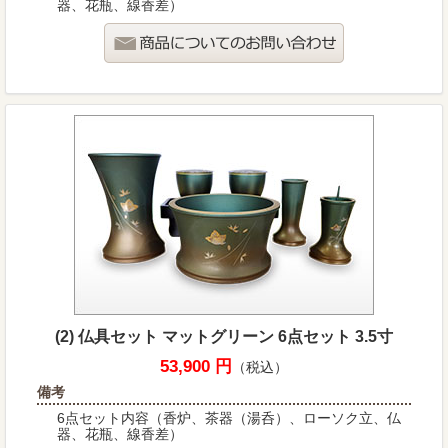
器、花瓶、線香差）
(2) 仏具セット マットグリーン 6点セット 3.5寸
53,900 円
（税込）
備考
6点セット内容（香炉、茶器（湯呑）、ローソク立、仏
器、花瓶、線香差）