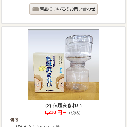
(2) 仏壇灰きれい
1,210 円～
（税込）
備考
汚れた灰をきれいにろ過