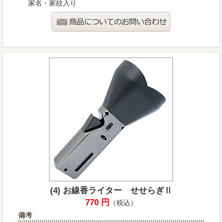
家名・家紋入り
(4) お線香ライター せせらぎⅡ
770 円
（税込）
備考